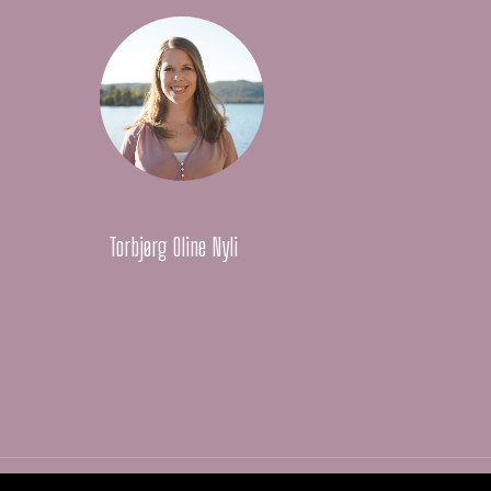
Torbjørg Oline Nyli