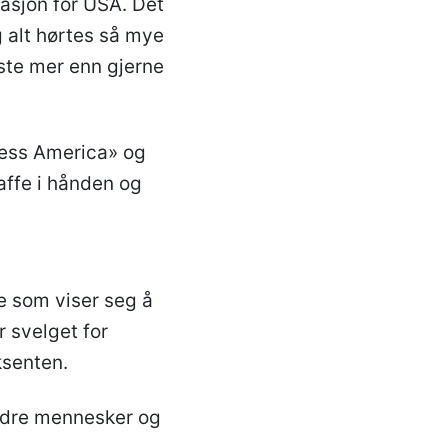
nasjon for USA. Det
 alt hørtes så mye
ste mer enn gjerne
less America» og
affe i hånden og
e som viser seg å
r svelget for
ksenten.
andre mennesker og