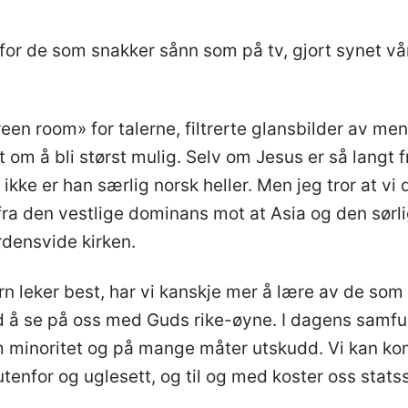
for de som snakker sånn som på tv, gjort synet vår
een room» for talerne, filtrerte glansbilder av men
 om å bli størst mulig. Selv om Jesus er så langt
a, ikke er han særlig norsk heller. Men jeg tror at vi 
fra den vestlige dominans mot at Asia og den sørli
rdensvide kirken.
rn leker best, har vi kanskje mer å lære av de som 
ed å se på oss med Guds rike-øyne. I dagens samfun
 minoritet og på mange måter utskudd. Vi kan kom
tenfor og uglesett, og til og med koster oss stats