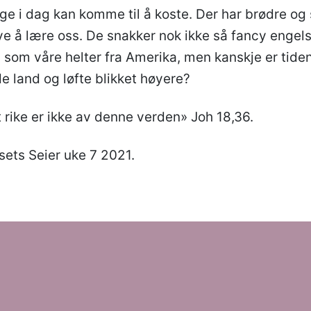
rge i dag kan komme til å koste. Der har brødre og 
e å lære oss. De snakker nok ikke så fancy engel
om våre helter fra Amerika, men kanskje er tiden 
 land og løfte blikket høyere?
 rike er ikke av denne verden» Joh 18,36.
rsets Seier uke 7 2021.