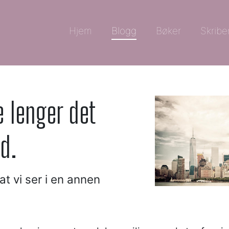
Hjem
Blogg
Bøker
Skribe
e lenger det
d.
at vi ser i en annen