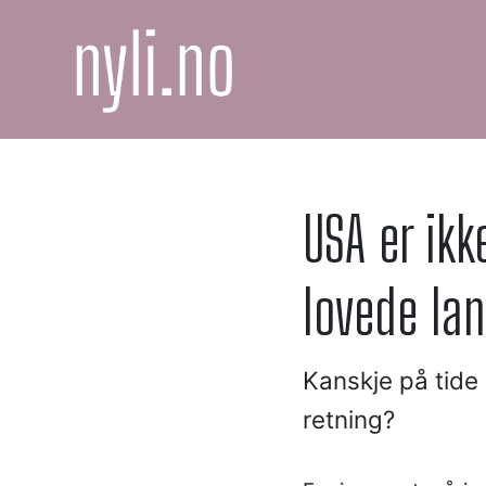
USA er ikk
lovede lan
Kanskje på tide 
retning?