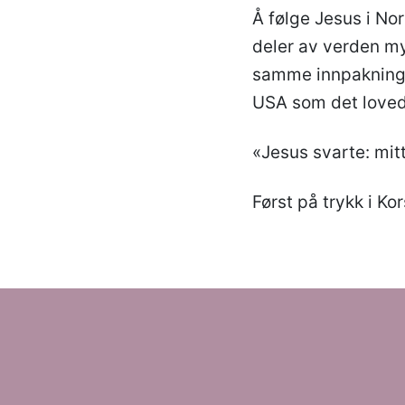
Å følge Jesus i No
deler av verden my
samme innpakning s
USA som det lovede
«Jesus svarte: mitt
Først på trykk i Ko