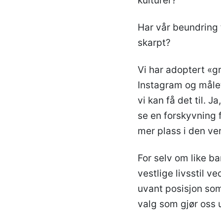
kulturer?
Har vår beundring 
skarpt?
Vi har adoptert «gr
Instagram og målet
vi kan få det til. J
se en forskyvning 
mer plass i den ve
For selv om like ba
vestlige livsstil v
uvant posisjon som
valg som gjør oss u