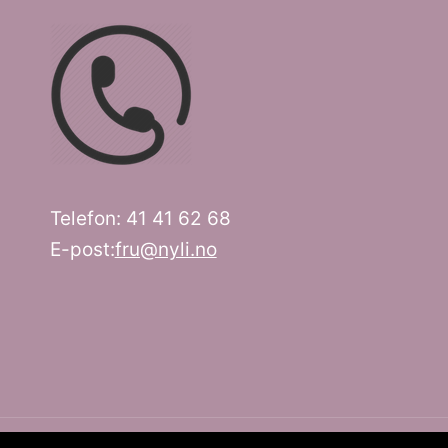
Telefon: 41 41 62 68
E-post:
fru@nyli.no