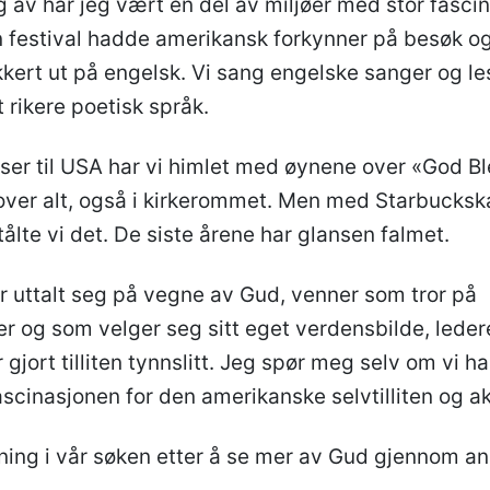
g av har jeg vært en del av miljøer med stor fasci
n festival hadde amerikansk forkynner på besøk og
kert ut på engelsk. Vi sang engelske sanger og le
t rikere poetisk språk.
iser til USA har vi himlet med øynene over «God B
over alt, også i kirkerommet. Men med Starbucksk
ålte vi det. De siste årene har glansen falmet.
 uttalt seg på vegne av Gud, venner som tror på
er og som velger seg sitt eget verdensbilde, leder
 gjort tilliten tynnslitt. Jeg spør meg selv om vi ha
scinasjonen for den amerikanske selvtilliten og a
 retning i vår søken etter å se mer av Gud gjennom 