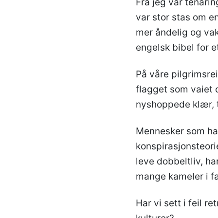
Fra jeg var tenårin
var stor stas om e
mer åndelig og vak
engelsk bibel for e
På våre pilgrimsre
flagget som vaiet 
nyshoppede klær, t
Mennesker som har
konspirasjonsteori
leve dobbeltliv, har
mange kameler i fa
Har vi sett i feil