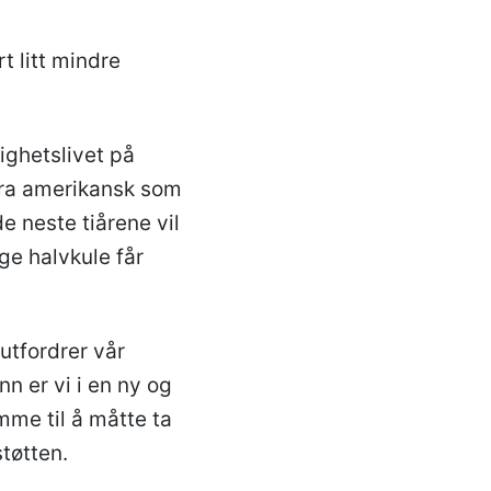
t litt mindre
ighetslivet på
 fra amerikansk som
de neste tiårene vil
ge halvkule får
utfordrer vår
n er vi i en ny og
me til å måtte ta
støtten.