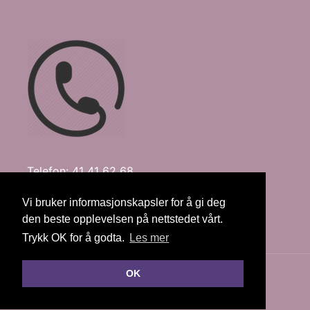
Telefon: 41 41 62 68
E-post:
fru@nyli.no
Vi bruker informasjonskapsler for å gi deg
den beste opplevelsen på nettstedet vårt.
Trykk OK for å godta.
Les mer
OK
© Copyright 2026 Torbjørg Oline Nyli |
Personvernerklæring
Publiseres i eRedaktør