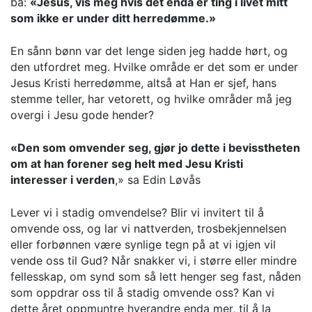
ba:
«Jesus, vis meg hvis det enda er ting i livet mitt
som ikke er under ditt herredømme.»
En sånn bønn var det lenge siden jeg hadde hørt, og
den utfordret meg. Hvilke område er det som er under
Jesus Kristi herredømme, altså at Han er sjef, hans
stemme teller, har vetorett, og hvilke områder må jeg
overgi i Jesu gode hender?
«Den som omvender seg, gjør jo dette i bevisstheten
om at han forener seg helt med Jesu Kristi
interesser i verden
,» sa Edin Løvås
Lever vi i stadig omvendelse? Blir vi invitert til å
omvende oss, og lar vi nattverden, trosbekjennelsen
eller forbønnen være synlige tegn på at vi igjen vil
vende oss til Gud? Når snakker vi, i større eller mindre
fellesskap, om synd som så lett henger seg fast, nåden
som oppdrar oss til å stadig omvende oss? Kan vi
dette året oppmuntre hverandre enda mer, til å la