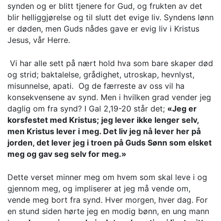
synden og er blitt tjenere for Gud, og frukten av det
blir helliggjørelse og til slutt det evige liv. Syndens lønn
er døden, men Guds nådes gave er evig liv i Kristus
Jesus, vår Herre.
Vi har alle sett på nært hold hva som bare skaper død
og strid; baktalelse, grådighet, utroskap, hevnlyst,
misunnelse, apati. Og de færreste av oss vil ha
konsekvensene av synd. Men i hvilken grad vender jeg
daglig om fra synd? I Gal 2,19-20 står det;
«Jeg er
korsfestet med Kristus; jeg lever ikke lenger selv,
men Kristus lever i meg. Det liv jeg nå lever her på
jorden, det lever jeg i troen på Guds Sønn som elsket
meg og gav seg selv for meg.»
Dette verset minner meg om hvem som skal leve i og
gjennom meg, og impliserer at jeg må vende om,
vende meg bort fra synd. Hver morgen, hver dag. For
en stund siden hørte jeg en modig bønn, en ung mann