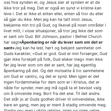
oss hva synden er, og Jesus sier at synden er at de
ikke tror på meg. Det er også en synd vi kristne kan
leve i. Det er ikke et enten eller, enten så tror du eller
så gjør du ikke. Men jeg kan ha tatt imot Jesus,
bekjenne min tro på Gud, og likevel på noen områder i
livet mitt, i visse situasjoner, så tror jeg ikke det som
er sant om Gud. Bill Johnson, pastor i Bethel Church
har sagt
«Åpenbaring er når du lever som om det er
sant»
Jeg kan ha lest, hørt og bekjent sannheter om
Guds karakter; «Gud er god. Gud er min forsørger, Gud
gjør ikke forskjell på folk, Gud elsker meg» men ikke
før jeg lever som om det er sant, har jeg egentlig
åpenbaring på det. Og det motsatte å tro sannhetene
om Gud er vantro, og det er synd. Men igjen er det
ingen fordømmelse for dem som er i Kristus, det er
nåde for synder, men jeg må også ta et bevisst valg
om å omvende meg. Bort fra det ene. Til det andre.
Det står jo at Guds godhet driver til omvendelse, ikke
bare en gang, men jeg er ment å stadig omvende meg.
Stadig snu meg i riktig retning, igjen og igjen velge