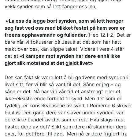
vekk synden som så lett fanger oss inn,
«La oss da legge bort synden, som så lett henger
seg fast ved oss med blikket festet på ham som er
troens opphavsmann og fullender.
(Heb 12.1-2) Det er
bare når vi fokuserer på Jesus at det som har hatt
makt over oss, kan slippe taket. Videre i vers 4 står
det at
«i kampen mot synden har dere ennå ikke
gjort slik motstand at det gjaldt livet»
Det kan faktisk være lett å bli godvenn med synden i
livet sitt, for vi blir så vant til det. Sånn er jeg – og
sånn er det. Nå har vi i vår tid et anstrengt eller et
ikke-eksisterende forhold til synd. Men det som er
tydelig, er konsekvensene av synd. I Romerne 6 skriver
Paulus: Den gang dere var slaver under synden, var
dere ikke bundet av det som er rett. Hva slags frukt
høstet dere av det? Slikt som dere nå skammer dere
over, for det fører til død. Men nå er dere frigjort fra