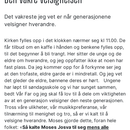
Det vakreste jeg vet er når generasjonene
velsigner hverandre.
Kirken fylles opp i det klokken nærmer seg kl 11.00. De
får tilbud om en kaffe i hånden og benkene fylles opp,
til det begynner å bli trangt. Her sitter de unge og de
eldre om hverandre, og jeg oppfatter ikke at noen har
fast plass. Da jeg kommer opp for å forkynne ser jeg
at den trofaste, eldre garde er i mindretall. Og jeg vet
det gleder de eldre, bønnene deres er hørt. Ungene
har løpt til søndagsskole og vi har sunget sammen,
bedt Vår Far og jeg skal få lov til å dele om viktigheten
av at en generasjon velsigner den neste generasjonen.
Tross våre ulikheter, vår musikkpreferanse, vår
tilnærming til menighet og tro, så er vi kalt til å
velsigne hverandre. Moses gjorde dette, foran hele
folket: «
Så kalte Moses Josva til seg
mens alle