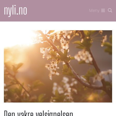
Meny
Den vakre velsignelsen