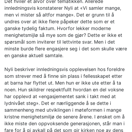
Det hviler et alvor over tematikken. Allerede
innledningsvis konstaterer Nyli at «Vi samler mange,
men vi mister så altfor mange». Det er grunn til å
undres over at ikke flere påpeker dette som er et
ganske tydelig faktum. Hvorfor lekker moderne
menighetsmijlø så mye som de gjør? Dette er ikke et
spørsmål som inviterer til lettvinte svar. Men i det
minste burde flere engasjere seg i det som skulle være
en ganske aktuell samtale.
Nyli beskriver innledningsvis opplevelsen hos foreldre
som strever med å finne sin plass i fellesskapet etter
at barna har flyttet ut. Men hun er ikke ute etter å ta
noen. Hun skildrer respektfullt hvordan en del voksne
har opplevd at «engasjementet sank i takt med at
lydnivået steg». Det er nærliggende å se dette i
sammenheng med utviklingen i møteformen i mange
kristne menighetsmiljø de senere årene. I ønsket om å
ikke miste den oppvoksende generasjonen, står man i
fare for å gi avkall på det som gir kirken noe av dens