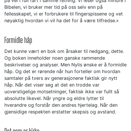
på vei i full fart i samme retning. Vi leser også mindre i
Bibelen, vi bruker mer tid på oss selv enn på
fellesskapet, vi er forbrukere til fingerspissene og vet
nøyaktig hvordan vi vil ha det for å være tilfredse.»
Formidle håp
Det kunne vært en bok om årsaker til nedgang, dette.
Og boken inneholder noen ganske rammende
beskrivelser og analyser. Men Nylis ønske er å formidle
håp. Og det er rørende når hun forteller om hvordan
samtaler på tvers av generasjonene faktisk gir nytt
håp. Når det viser seg at det en trodde var
uoverstigelige motsetninger, faktisk ikke var fullt så
absolutte likevel. Når yngre og eldre lytter til
hverandre og forstår den andres hjertelag. Når den
gjensidige respekten erstatter skepsis og avstand.