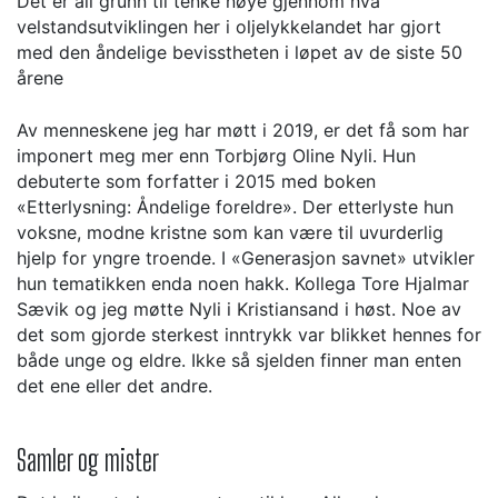
Det er all grunn til tenke nøye gjennom hva
velstandsutviklingen her i oljelykkelandet har gjort
med den åndelige bevisstheten i løpet av de siste 50
årene
Av menneskene jeg har møtt i 2019, er det få som har
imponert meg mer enn Torbjørg Oline Nyli. Hun
debuterte som forfatter i 2015 med boken
«Etterlysning: Åndelige foreldre». Der etterlyste hun
voksne, modne kristne som kan være til uvurderlig
hjelp for yngre troende. I «Generasjon savnet» utvikler
hun tematikken enda noen hakk. Kollega Tore Hjalmar
Sævik og jeg møtte Nyli i Kristiansand i høst. Noe av
det som gjorde sterkest inntrykk var blikket hennes for
både unge og eldre. Ikke så sjelden finner man enten
det ene eller det andre.
Samler og mister