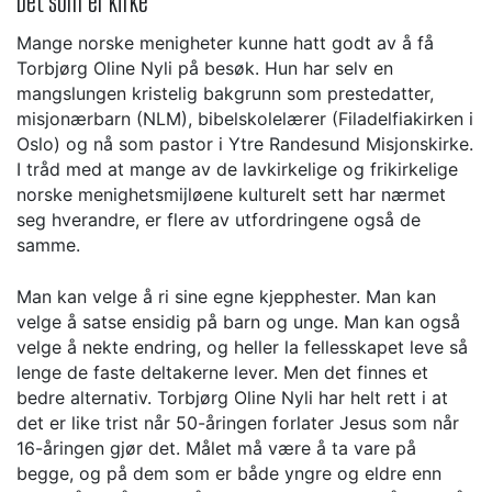
Det som er kirke
Mange norske menigheter kunne hatt godt av å få
Torbjørg Oline Nyli på besøk. Hun har selv en
mangslungen kristelig bakgrunn som prestedatter,
misjonærbarn (NLM), bibelskolelærer (Filadelfiakirken i
Oslo) og nå som pastor i Ytre Randesund Misjonskirke.
I tråd med at mange av de lavkirkelige og frikirkelige
norske menighetsmijløene kulturelt sett har nærmet
seg hverandre, er flere av utfordringene også de
samme.
Man kan velge å ri sine egne kjepphester. Man kan
velge å satse ensidig på barn og unge. Man kan også
velge å nekte endring, og heller la fellesskapet leve så
lenge de faste deltakerne lever. Men det finnes et
bedre alternativ. Torbjørg Oline Nyli har helt rett i at
det er like trist når 50-åringen forlater Jesus som når
16-åringen gjør det. Målet må være å ta vare på
begge, og på dem som er både yngre og eldre enn