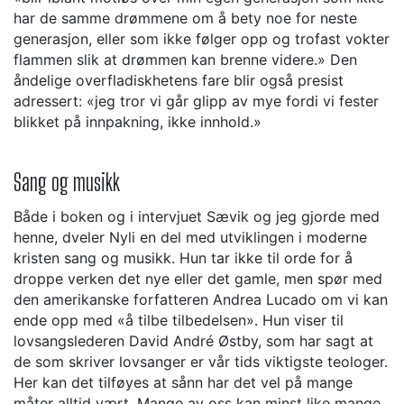
har de samme drømmene om å bety noe for neste
generasjon, eller som ikke følger opp og trofast vokter
flammen slik at drømmen kan brenne videre.» Den
åndelige overfladiskhetens fare blir også presist
adressert: «jeg tror vi går glipp av mye fordi vi fester
blikket på innpakning, ikke innhold.»
Sang og musikk
Både i boken og i intervjuet Sævik og jeg gjorde med
henne, dveler Nyli en del med utviklingen i moderne
kristen sang og musikk. Hun tar ikke til orde for å
droppe verken det nye eller det gamle, men spør med
den amerikanske forfatteren Andrea Lucado om vi kan
ende opp med «å tilbe tilbedelsen». Hun viser til
lovsangslederen David André Østby, som har sagt at
de som skriver lovsanger er vår tids viktigste teologer.
Her kan det tilføyes at sånn har det vel på mange
måter alltid vært. Mange av oss kan minst like mange