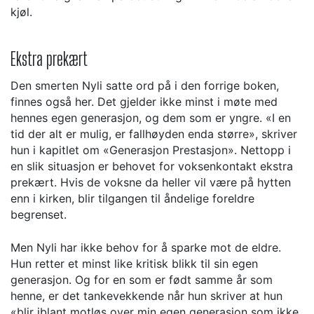
kjøl.
Ekstra prekært
Den smerten Nyli satte ord på i den forrige boken,
finnes også her. Det gjelder ikke minst i møte med
hennes egen generasjon, og dem som er yngre. «I en
tid der alt er mulig, er fallhøyden enda større», skriver
hun i kapitlet om «Generasjon Prestasjon». Nettopp i
en slik situasjon er behovet for voksenkontakt ekstra
prekært. Hvis de voksne da heller vil være på hytten
enn i kirken, blir tilgangen til åndelige foreldre
begrenset.
Men Nyli har ikke behov for å sparke mot de eldre.
Hun retter et minst like kritisk blikk til sin egen
generasjon. Og for en som er født samme år som
henne, er det tankevekkende når hun skriver at hun
«blir iblant motløs over min egen generasjon som ikke